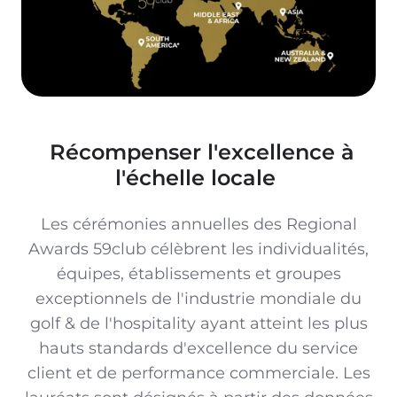
Récompenser
l'excellence à
l'échelle
locale
Les
cérémonies annuelles
des Regional
Awards 59club
célèbrent les individualités,
équipes, établissements et
groupes
exceptionnels
de l'industrie mondiale du
golf & de
l'hospitality ayant atteint les plus
hauts standards d'excellence du
service
client et de performance
commerciale. Les