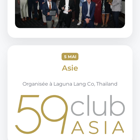
5 MAI
Asie
Organisée à
Laguna Lang Co, Thailand